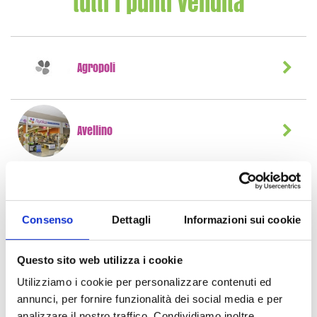
tutti i punti vendita
Agropoli
Avellino
Caianello
Consenso
Dettagli
Informazioni sui cookie
Capodrise (CE)
Questo sito web utilizza i cookie
Utilizziamo i cookie per personalizzare contenuti ed
annunci, per fornire funzionalità dei social media e per
analizzare il nostro traffico. Condividiamo inoltre