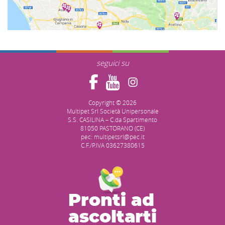
seguici su
Copyright © 2026
Multipet Srl Società Unipersonale
S.S. CASILINA – C.da Spartimento
81050 PASTORANO (CE)
pec: multipetsrl@pec.it
C.F./P.IVA 03627380615