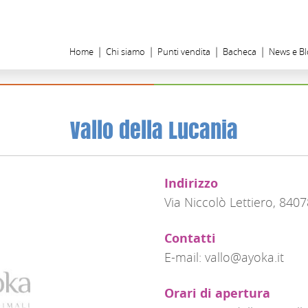
Home
Chi siamo
Punti vendita
Bacheca
News e B
Vallo della Lucania
Indirizzo
Via Niccolò Lettiero, 8407
Contatti
E-mail: vallo@ayoka.it
Orari di apertura