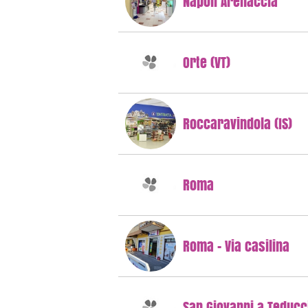
Napoli Arenaccia
Orte (VT)
Roccaravindola (IS)
Roma
Roma - Via casilina
San Giovanni a Teducc