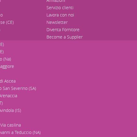
i
Affiliazioni
Servizio clienti
lo
Lavora con noi
se (CE)
Newsletter
a
Diventa Fornitore
Become a Supplier
E)
CE)
o (Na)
aggiore
di Ascea
 San Severino (SA)
Arenaccia
T)
vindola (IS)
Via casilina
vanni a Teduccio (NA)