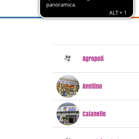
Agropoli
Avellino
Caianello