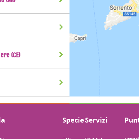
ere (CE)
)
da
Specie
Servizi
Punt