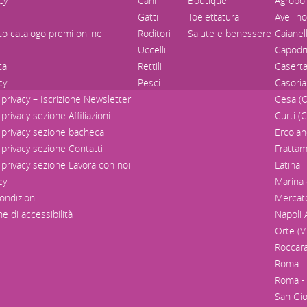
cy
Cani
Boutique
Agropol
Gatti
Toelettatura
Avellino
o catalogo premi online
Roditori
Salute e benessere
Caianel
Uccelli
Capodri
ta
Rettili
Casert
cy
Pesci
Casoria
 privacy – Iscrizione Newsletter
Cesa (C
privacy sezione Affiliazioni
Curti (
 privacy sezione bacheca
Ercolan
 privacy sezione Contatti
Frattam
 privacy sezione Lavora con noi
Latina
cy
Marina 
ondizioni
Mercato
e di accessibilità
Napoli 
Orte (V
Roccara
Roma
Roma - 
San Gio