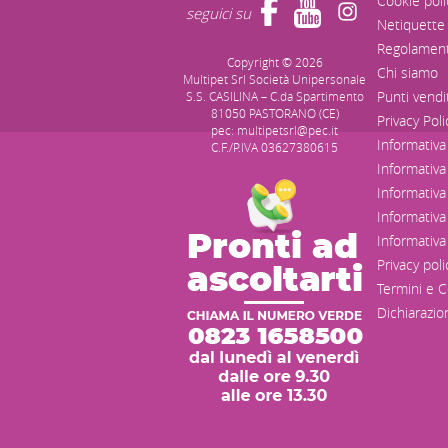
Cookie poli
seguici su
Netiquette
Regolament
Copyright © 2026
Chi siamo
Multipet Srl Società Unipersonale
Punti vendi
S.S. CASILINA – C.da Spartimento
81050 PASTORANO (CE)
Privacy Poli
pec: multipetsrl@pec.it
Informativa
C.F./P.IVA 03627380615
Informativa 
Informativa
Informativa
Informativa
Privacy poli
Termini e C
Dichiarazion