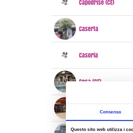
Capodrise (CE)
Caserta
Casoria
Cesa (CE)
Curti (CE)
Consenso
Questo sito web utilizza i co