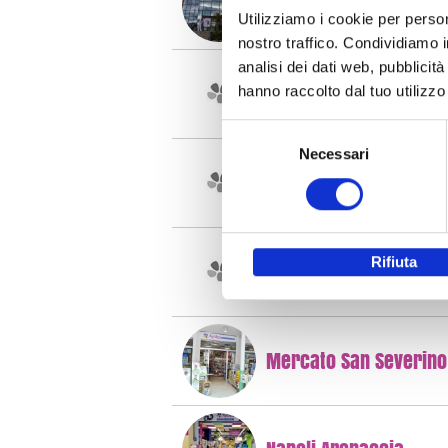
Ercolano (Na)
Utilizziamo i cookie per person
nostro traffico. Condividiamo i
analisi dei dati web, pubblicit
Frattamaggiore
hanno raccolto dal tuo utilizzo 
Selezione
Necessari
del
Latina
consenso
Rifiuta
Marina di Ascea
Mercato San Severino 