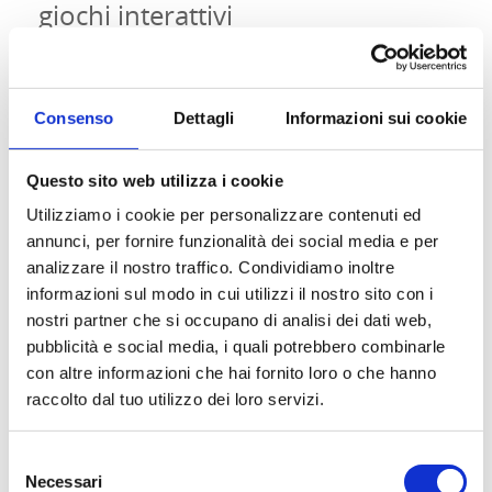
giochi interattivi
Se non hai un giardino o preferisci che il tuo
gatto resti principalmente in casa,
l’arricchimento ambientale è un ottimo modo
Consenso
Dettagli
Informazioni sui cookie
per stimolare la sua curiosità e soddisfare il
suo bisogno di esplorazione. Puoi trasformare
Questo sito web utilizza i cookie
la tua casa in un vero e proprio
“parco giochi”
Utilizziamo i cookie per personalizzare contenuti ed
per il tuo gatto.
annunci, per fornire funzionalità dei social media e per
Giochi interattivi
analizzare il nostro traffico. Condividiamo inoltre
I giochi sono essenziali per stimolare la mente
informazioni sul modo in cui utilizzi il nostro sito con i
del gatto e soddisfare il suo istinto predatorio.
nostri partner che si occupano di analisi dei dati web,
I
puzzle alimentari
sono un ottimo
pubblicità e social media, i quali potrebbero combinarle
strumento per far lavorare il gatto per il suo
con altre informazioni che hai fornito loro o che hanno
cibo, stimolando la sua mente. Puoi anche
raccolto dal tuo utilizzo dei loro servizi.
utilizzare giochi con piume, palline da caccia
o giochi laser per mantenerlo attivo e
Selezione
impegnato. Questi giochi non solo stimolano
Necessari
del