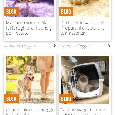
BLOG
BLOG
Manutenzione della
Parti per le vacanze?
tartarughiera: i consigli
Prepara il criceto alla
per l’estate
tua assenza
continua a leggere
continua a leggere
BLOG
BLOG
Cani e calore: proteggi
Gatti in viaggio: come
le zampette
ridurre lo stress da