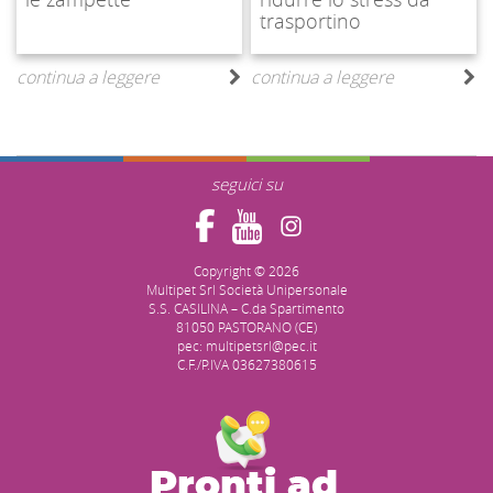
trasportino
continua a leggere
continua a leggere
seguici su
Copyright © 2026
Multipet Srl Società Unipersonale
S.S. CASILINA – C.da Spartimento
81050 PASTORANO (CE)
pec: multipetsrl@pec.it
C.F./P.IVA 03627380615