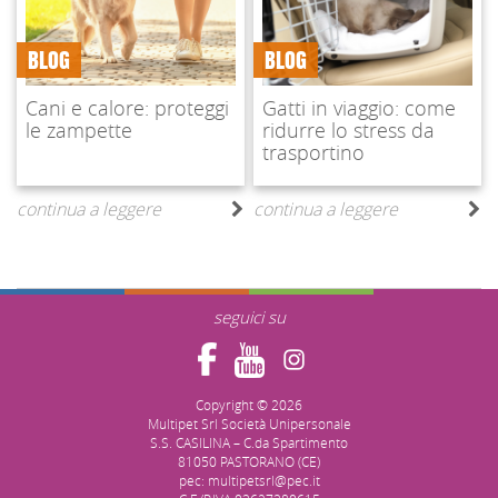
BLOG
BLOG
Cani e calore: proteggi
Gatti in viaggio: come
le zampette
ridurre lo stress da
trasportino
continua a leggere
continua a leggere
seguici su
Copyright © 2026
Multipet Srl Società Unipersonale
S.S. CASILINA – C.da Spartimento
81050 PASTORANO (CE)
pec: multipetsrl@pec.it