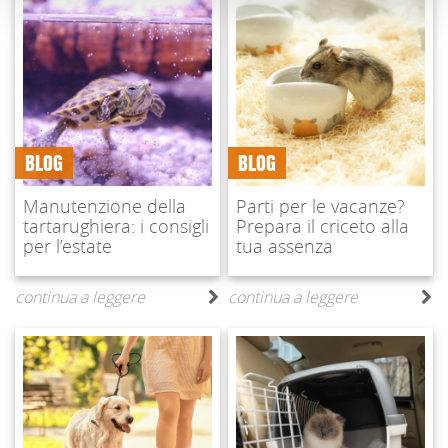
BLOG
BLOG
Manutenzione della
Parti per le vacanze?
tartarughiera: i consigli
Prepara il criceto alla
per l’estate
tua assenza
continua a leggere
continua a leggere