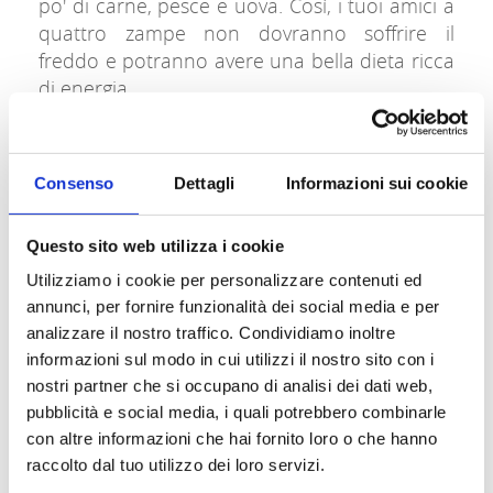
po' di carne, pesce e uova. Così, i tuoi amici a
quattro zampe non dovranno soffrire il
freddo e potranno avere una bella dieta ricca
di energia.
Per i cani che vivono in casa, invece, l'inverno
non è un problema: basta semplicemente
Consenso
Dettagli
Informazioni sui cookie
aumentare un po' la loro dose giornaliera di
cibo.
Questo sito web utilizza i cookie
Tenere il peso sotto
Utilizziamo i cookie per personalizzare contenuti ed
annunci, per fornire funzionalità dei social media e per
controllo
analizzare il nostro traffico. Condividiamo inoltre
informazioni sul modo in cui utilizzi il nostro sito con i
Bisogna prestare attenzione al peso dei nostri
nostri partner che si occupano di analisi dei dati web,
animali: infatti se il tuo amato pet ha qualche
pubblicità e social media, i quali potrebbero combinarle
chilo in più durante l'inverno, non
con altre informazioni che hai fornito loro o che hanno
preoccuparti! È molto comune che i nostri
raccolto dal tuo utilizzo dei loro servizi.
amici a quattro zampe si lascino andare un