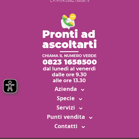
C.F./P.IVA 03627380615
Azienda
Specie
Servizi
Punti vendita
Contatti