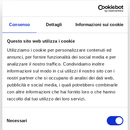
Il pisolino dopo i pasti può avere
effetti
positivi
sulla gestione del peso. Mantenendo
il cane rilassato, si evitano scatti d’attività
Consenso
Dettagli
Informazioni sui cookie
immediatamente dopo il pasto che
potrebbero provocare disturbi come il
gonfiore gastrico, particolarmente pericoloso
Questo sito web utilizza i cookie
in alcune razze. Garantire uno spazio
Utilizziamo i cookie per personalizzare contenuti ed
confortevole e tranquillo per il pisolino del
annunci, per fornire funzionalità dei social media e per
cane è altrettanto essenziale. Un luogo
analizzare il nostro traffico. Condividiamo inoltre
appartato, lontano dal rumore e dalle
informazioni sul modo in cui utilizzi il nostro sito con i
distrazioni, permette al cane di riposare
nostri partner che si occupano di analisi dei dati web,
profondamente, favorendo il recupero fisico e
pubblicità e social media, i quali potrebbero combinarle
mentale.
con altre informazioni che hai fornito loro o che hanno
raccolto dal tuo utilizzo dei loro servizi.
Durata del Pisolino
Selezione
La durata del pisolino post prandiale può
Necessari
del
variare a seconda del cane
e delle sue
consenso