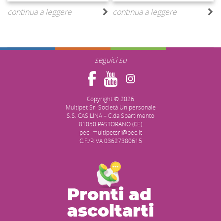
continua a leggere
continua a leggere
seguici su
Copyright © 2026
Multipet Srl Società Unipersonale
S.S. CASILINA – C.da Spartimento
81050 PASTORANO (CE)
pec: multipetsrl@pec.it
C.F./P.IVA 03627380615